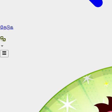
தேடுக